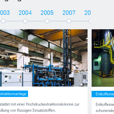
003
2004
2005
2007
2008
20
Extraktionsanlage
Entkoffein
tattet mit einer Hochdruckextraktionskolonne zur
Entkoffeini
lung von flüssigen Einsatzstoffen.
schonenden