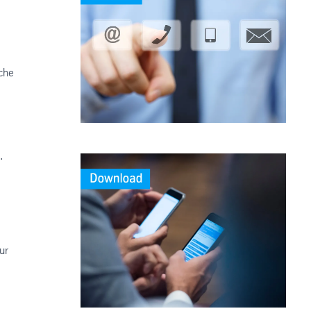
sche
.
ur