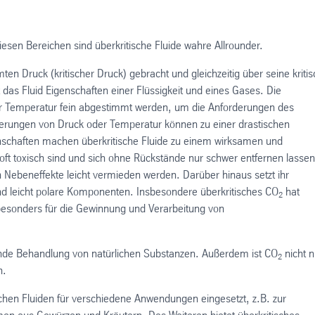
iesen Bereichen sind überkritische Fluide wahre Allrounder.
en Druck (kritischer Druck) gebracht und gleichzeitig über seine kriti
t das Fluid Eigenschaften einer Flüssigkeit und eines Gases. Die
r Temperatur fein abgestimmt werden, um die Anforderungen des
erungen von Druck oder Temperatur können zu einer drastischen
enschaften machen überkritische Fluide zu einem wirksamen und
oft toxisch sind und sich ohne Rückstände nur schwer entfernen lassen
 Nebeneffekte leicht vermieden werden. Darüber hinaus setzt ihr
d leicht polare Komponenten. Insbesondere überkritisches CO
hat
2
r besonders für die Gewinnung und Verarbeitung von
nende Behandlung von natürlichen Substanzen. Außerdem ist CO
nicht n
2
h.
schen Fluiden für verschiedene Anwendungen eingesetzt, z.B. zur