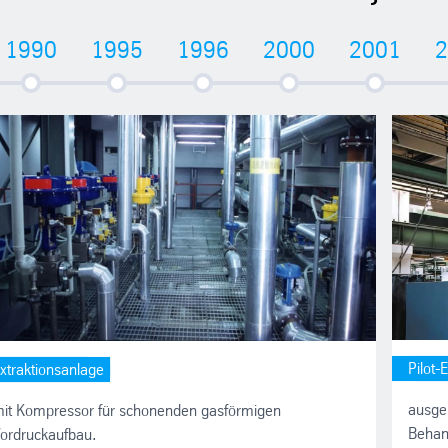
1990
1995
1996
2000
2001
2
Pilot-
xtraktionsanlage
ausges
it Kompressor für schonenden gasförmigen
Behand
ordruckaufbau.