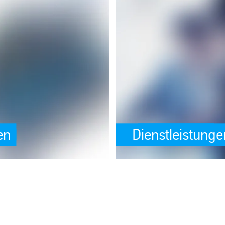
ar.dev/best-practices/security#preventing-cross-site-scripting-xss)
e [property]=binding: Anlagen (see https://angular.dev/best-practices/
SafeValue must use [property]=bind
en
Dienstleistunge