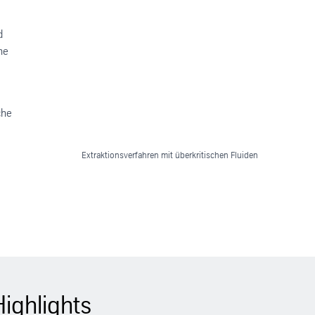
d
ne
che
Extraktionsverfahren mit überkritischen Fluiden
ighlights