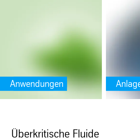
SafeValue must use [property]=binding: Anwendungen (see https://angul
SafeValue must us
Anwendungen
Anlag
Überkritische Fluide