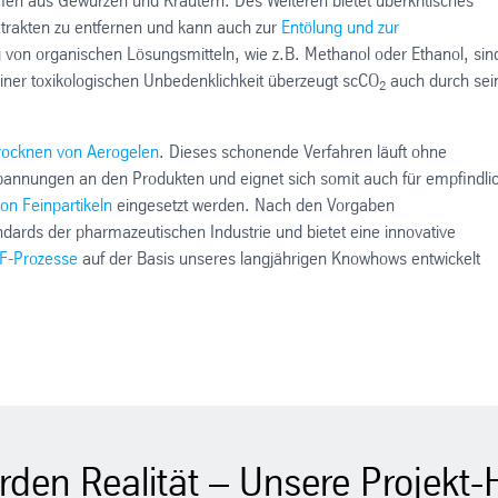
omen aus Gewürzen und Kräutern. Des Weiteren bietet überkritisches
Extrakten zu entfernen und kann auch zur
Entölung und zur
 von organischen Lösungsmitteln, wie z.B. Methanol oder Ethanol, sin
seiner toxikologischen Unbedenklichkeit überzeugt scCO
auch durch sei
2
rocknen von Aerogelen
. Dieses schonende Verfahren läuft ohne
annungen an den Produkten und eignet sich somit auch für empfindli
on Feinpartikeln
eingesetzt werden. Nach den Vorgaben
dards der pharmazeutischen Industrie und bietet eine innovative
CF-Prozesse
auf der Basis unseres langjährigen Knowhows entwickelt
rden Realität – Unsere Projekt-H