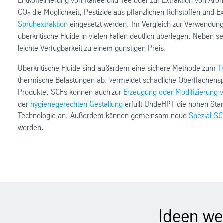
Entkoffeinierung von Kaffee und Tee oder zur Extraktion von Ar
CO
die Möglichkeit, Pestizide aus pflanzlichen Rohstoffen und 
2
Sprühextraktion
eingesetzt werden. Im Vergleich zur Verwendung
überkritische Fluide in vielen Fällen deutlich überlegen. Neben 
leichte Verfügbarkeit zu einem günstigen Preis.
Überkritische Fluide sind außerdem eine sichere Methode zum
T
thermische Belastungen ab, vermeidet schädliche Oberflächensp
Produkte. SCFs können auch zur
Erzeugung oder Modifizierung v
der
hygienegerechten Gestaltung
erfüllt UhdeHPT die hohen Stan
Technologie an. Außerdem können gemeinsam neue
Spezial-S
werden.
Ideen we