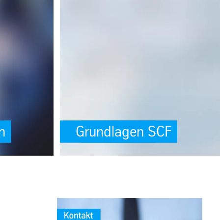
security#preventing-cross-site-scripting-xss)
ing: Dienstleistungen (see https://angular.dev/best-practices/security
SafeValue must use [property]=binding: Grundlagen 
n
Grundlagen SCF