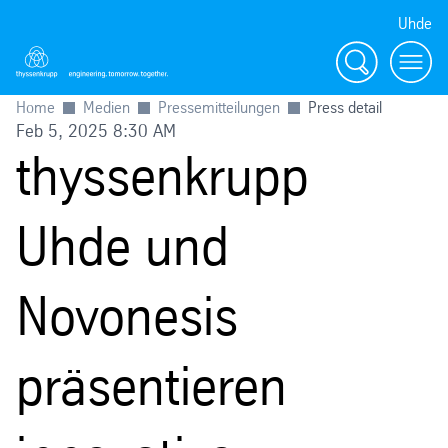
Uhde
Suche
Menu
Home
Medien
Pressemitteilungen
Press detail
Feb 5, 2025 8:30 AM
thyssenkrupp
Uhde und
Novonesis
präsentieren