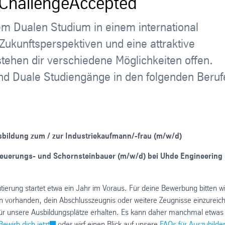
 #ChallengeAccepted
em Dualen Studium in einem international
ukunftsperspektiven und eine attraktive
tehen dir verschiedene Möglichkeiten offen.
und Duale Studiengänge in den folgenden Beruf
sbildung zum / zur Industriekaufmann/-frau (m/w/d)
euerungs- und Schornsteinbauer (m/w/d) bei Uhde Engineering
tierung startet etwa ein Jahr im Voraus. Für deine Bewerbung bitten wi
nn vorhanden, dein Abschlusszeugnis oder weitere Zeugnisse einzureic
für unsere Ausbildungsplätze erhalten. Es kann daher manchmal etwas
Bewirb dich jetzt
oder wirf einen Blick auf unsere
FAQs für Auszubilde