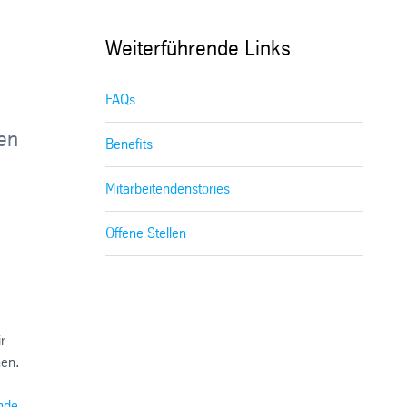
Weiterführende Links
FAQs
en
Benefits
Mitarbeitendenstories
Offene Stellen
r
hen.
nde
.